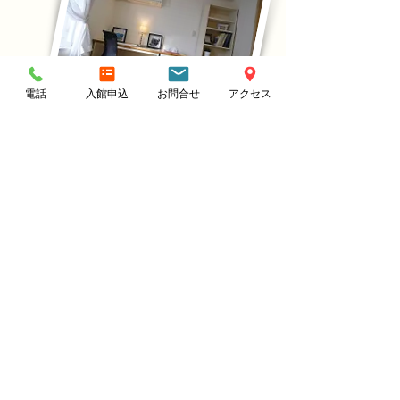
電話
入館申込
お問合せ
アクセス
運営会社概要
｜
よくあるご質問
｜
サイト利用について
｜
個人情報保護について
東京学生会館
〒144-0052 東京都大田区蒲田5丁目30-11
Tel.
03-3739-1234