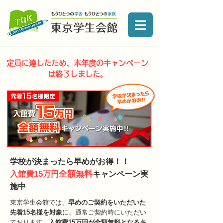
定員に達したため、本年度のキャンペーン
は終了しました。
学校が決まったら早めがお得！！
15
全額無料
入館費
万円
キャンペーン実
施中
東京学生会館では、
早めのご契約をいただいた
先着15名様を対象
に、通常ご契約時にいただい
ております、
入館費15万円が全額無料となるキ