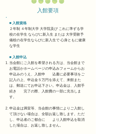
入館要項
■ 入館資格
２年制 ４年制大学 大学院及び これに準ずる学
校の在学生 ならびに新入生 または 大学受験予
備校の在学生ならびに新入生で 心身ともに健康
な学生
■ 入館申込
当会館にご入館を希望される方は、当会館まで
お電話かホームページの申込みフォームからお
申込みのうえ、入館申 込書に必要事項をご
記入の上、申込金５万円を添えて、来館また
は、郵送にてお申込下さい。申込金は、入館手
続き 完了の際、入館費の一部に充当しま
す。
申込金は満室等、当会館の事情によりご入館し
て頂けない場合は、全額お返し致します。ただ
し、申込者のご都合に より入館申込を取消
した場合は、お返し致しません。