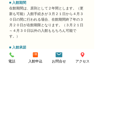
■ 入館期間
在館期間は、原則として２年間とします。（更
新も可能）入館手続きが３月２１日から４月３
０日の間に行われる場合、在館期間終了年の３
月２０日が在館期限となります。（３月２１日
～４月３０日以外の入館ももちろん可能で
す。）
■ 入館承諾
下記の手続きを経て、入館承諾となりますの
で、ご注意下さい。
電話
入館申込
お問合せ
アクセス
入館申込書の受付（申込金の入金をもって受付
とする）
学校の決定学校が決まらないと入館資格はあり
ません。第１志望でなくても、学校決定次第、
早めにご連絡下さい。
書類の発送当会館がご入館を承諾するときは、
賃貸借契約書と必要書類を申込者にお送りいた
します。
■ 入館必要書類
入館誓約書・・・１通
在学証明書または、入学許可書（コピー
可）・・・１通