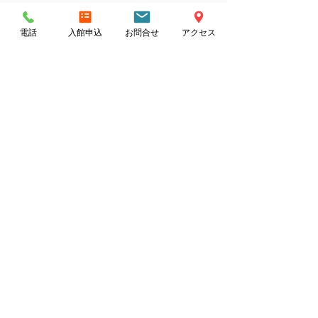
電話
入館申込
お問合せ
アクセス
所在地：144-0052 東京都大田区蒲田5丁目30-11
駐車場：立体駐車場16台分あり
＜交通のご案内＞
電 車：
蒲田駅東口より徒歩4分
（JR京浜東北線、東急玉川線、東急池上線）
京急蒲田駅より徒歩5分